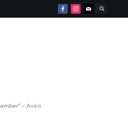
FACEBOOK
INSTAGRAM
MAIL
member" – Avicii