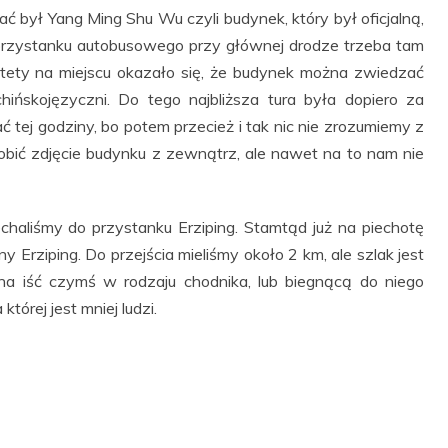
ć był Yang Ming Shu Wu czyli budynek, który był oficjalną,
 przystanku autobusowego przy głównej drodze trzeba tam
estety na miejscu okazało się, że budynek można zwiedzać
hińskojęzyczni. Do tego najbliższa tura była dopiero za
ć tej godziny, bo potem przecież i tak nic nie zrozumiemy z
robić zdjęcie budynku z zewnątrz, ale nawet na to nam nie
chaliśmy do przystanku Erziping. Stamtąd już na piechotę
ny Erziping. Do przejścia mieliśmy około 2 km, ale szlak jest
na iść czymś w rodzaju chodnika, lub biegnącą do niego
tórej jest mniej ludzi.