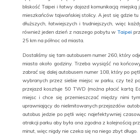
bliskość Taipei i łatwy dojazd komunikacją miejsk
mieszkańców tajwańskiej stolicy. A jest się gdzie 
dłuższych, łatwiejszych i trudniejszych, więc k
również jeden dzień z naszego pobytu w
Taipei
prz
25 km na północ od miasta.
Dostaliśmy się tam autobusem numer 260, który odjeż
miasta około godziny. Trzeba wysiąść na końcow
zabrać się dalej autobusem numer 108, który po pętl
wybranych przez siebie miejsc w parku, czy też p
przejazd kosztuje 50 TWD (można płacić kartą Eas
miejsc i chce się przemieszczać między nimi ty
uprawniający do nielimitowanych przejazdów autob
autobus jedzie po pętli więc najefektywniej czas
atrakcji parku aby była ona zgodna z kolejnością pr
minut, więc nigdy nie czeka się na niego zbyt długo.