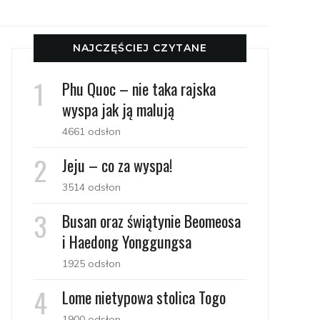
NAJCZĘŚCIEJ CZYTANE
Phu Quoc – nie taka rajska
wyspa jak ją malują
4661 odsłon
Jeju – co za wyspa!
3514 odsłon
Busan oraz świątynie Beomeosa
i Haedong Yonggungsa
1925 odsłon
Lome nietypowa stolica Togo
1900 odsłon