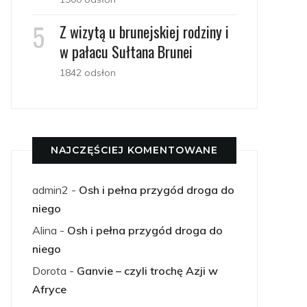
Z wizytą u brunejskiej rodziny i
w pałacu Sułtana Brunei
1842 odsłon
NAJCZĘŚCIEJ KOMENTOWANE
admin2
-
Osh i pełna przygód droga do
niego
Alina
-
Osh i pełna przygód droga do
niego
Dorota
-
Ganvie – czyli trochę Azji w
Afryce