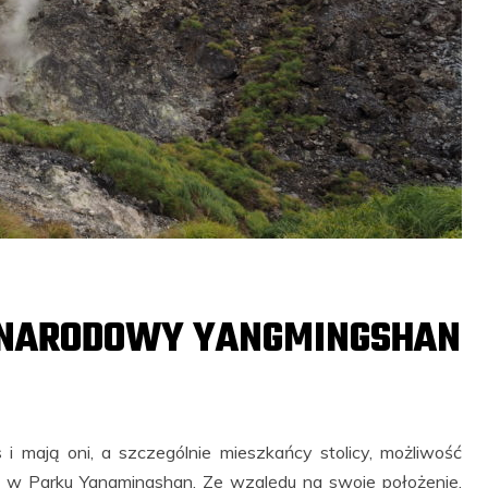
K NARODOWY YANGMINGSHAN
i mają oni, a szczególnie mieszkańcy stolicy, możliwość
y w Parku Yangmingshan. Ze względu na swoje położenie,