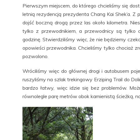
Pierwszym miejscem, do którego chcieliśmy się dosta
letnią rezydencją prezydenta Chang Kai Shek’a. Z
dojść boczną drogą przez las około kilometra. Ni
tylko z przewodnikiem, a przewodnicy są tylko c
godzinę. Stwierdziliśmy więc, że nie będziemy czeka
opowieści przewodnika. Chcieliśmy tylko chociaż z
pozwolono.
Wróciliśmy więc do głównej drogi i autobusem poje
ruszyliśmy na szlak trekingowy Erziping Trail do Doli
bardzo łatwy, więc idzie się bez problemów. Moż
równolegle parę metrów obok kamienistą ścieżką, na k