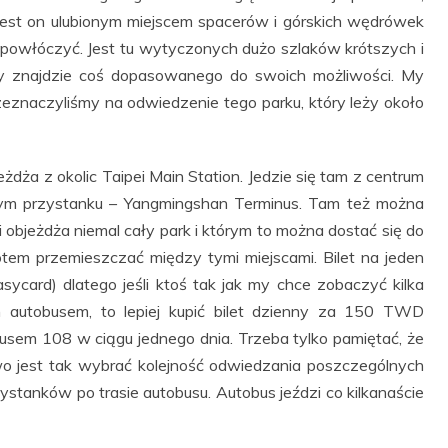
ą jest on ulubionym miejscem spacerów i górskich wędrówek
tu powłóczyć. Jest tu wytyczonych dużo szlaków krótszych i
ażdy znajdzie coś dopasowanego do swoich możliwości. My
eznaczyliśmy na odwiedzenie tego parku, który leży około
dża z okolic Taipei Main Station. Jedzie się tam z centrum
ym przystanku – Yangmingshan Terminus. Tam też można
i objeżdża niemal cały park i którym to można dostać się do
otem przemieszczać między tymi miejscami. Bilet na jeden
ycard) dlatego jeśli ktoś tak jak my chce zobaczyć kilka
m autobusem, to lepiej kupić bilet dzienny za 150 TWD
usem 108 w ciągu jednego dnia. Trzeba tylko pamiętać, że
owo jest tak wybrać kolejność odwiedzania poszczególnych
zystanków po trasie autobusu. Autobus jeździ co kilkanaście