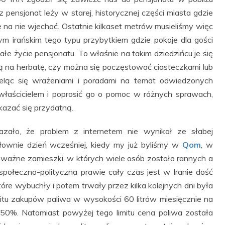
z pensjonat leży w starej, historycznej części miasta gdzie
 na nie wjechać. Ostatnie kilkaset metrów musieliśmy więc
ym irańskim tego typu przybytkiem gdzie pokoje dla gości
całe życie pensjonatu. To właśnie na takim dziedzińcu je się
ą na herbatę, czy można się poczęstować ciasteczkami lub
ieląc się wrażeniami i poradami na temat odwiedzonych
łaścicielem i poprosić go o pomoc w różnych sprawach,
kazać się przydatną.
zało, że problem z internetem nie wynikał ze słabej
osłownie dzień wcześniej, kiedy my już byliśmy w
Qom
, w
oważne zamieszki, w których wiele osób zostało rannych a
a społeczno-polityczna prawie cały czas jest w Iranie dość
óre wybuchły i potem trwały przez kilka kolejnych dni była
itu zakupów paliwa w wysokości 60 litrów miesięcznie na
 50%. Natomiast powyżej tego limitu cena paliwa została