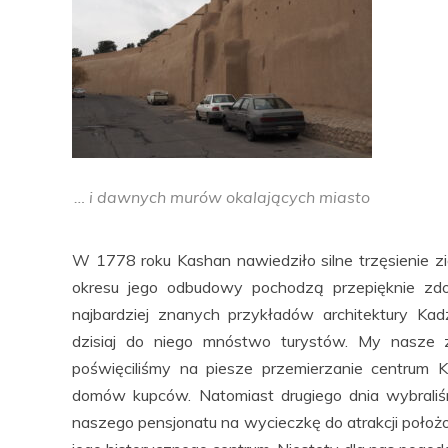
… i dawnych murów okalających miasto
W 1778 roku Kashan nawiedziło silne trzęsienie zi
okresu jego odbudowy pochodzą przepięknie zd
najbardziej znanych przykładów architektury Kad
dzisiaj do niego mnóstwo turystów. My nasze 
poświęciliśmy na piesze przemierzanie centrum 
domów kupców. Natomiast drugiego dnia wybraliś
naszego pensjonatu na wycieczkę do atrakcji położ