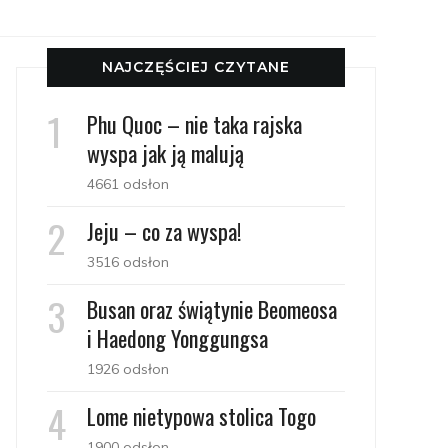
NAJCZĘŚCIEJ CZYTANE
Phu Quoc – nie taka rajska
wyspa jak ją malują
4661 odsłon
Jeju – co za wyspa!
3516 odsłon
Busan oraz świątynie Beomeosa
i Haedong Yonggungsa
1926 odsłon
Lome nietypowa stolica Togo
1900 odsłon