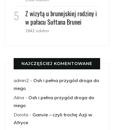
Z wizytą u brunejskiej rodziny i
w pałacu Sułtana Brunei
1842 odsłon
NAJCZĘŚCIEJ KOMENTOWANE
admin2
-
Osh i pełna przygód droga do
niego
Alina
-
Osh i pełna przygód droga do
niego
Dorota
-
Ganvie – czyli trochę Azji w
Afryce