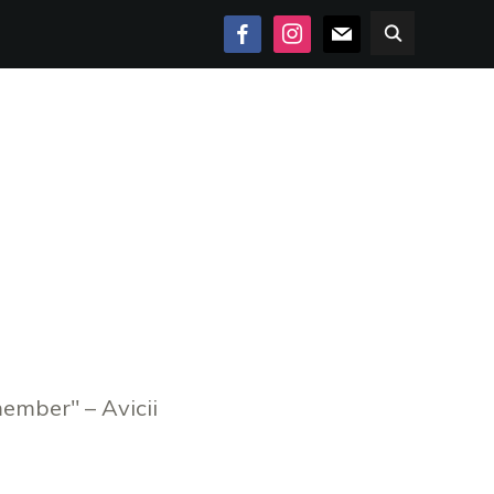
FACEBOOK
INSTAGRAM
MAIL
member" – Avicii