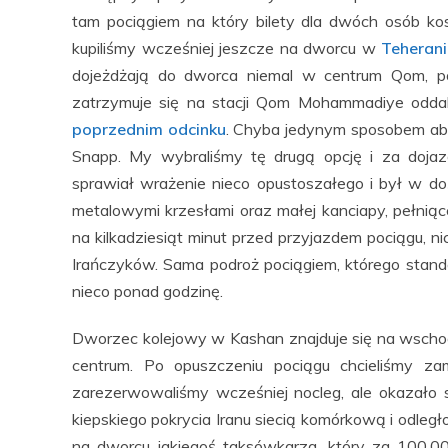
tam pociągiem na który bilety dla dwóch osób ko
kupiliśmy wcześniej jeszcze na dworcu w
Teherani
dojeżdżają do dworca niemal w centrum Qom, p
zatrzymuje się na stacji Qom Mohammadiye oddal
poprzednim odcinku
. Chyba jedynym sposobem aby
Snapp. My wybraliśmy tę drugą opcję i za doj
sprawiał wrażenie nieco opustoszałego i był w d
metalowymi krzesłami oraz małej kanciapy, pełniące
na kilkadziesiąt minut przed przyjazdem pociągu, ni
Irańczyków. Sama podroż pociągiem, którego stan
nieco ponad godzinę.
Dworzec kolejowy w Kashan znajduje się na wschod
centrum. Po opuszczeniu pociągu chcieliśmy z
zarezerwowaliśmy wcześniej nocleg, ale okazało s
kiepskiego pokrycia Iranu siecią komórkową i odleg
na dworcu jakiegoś taksówkarza, który za 100.00