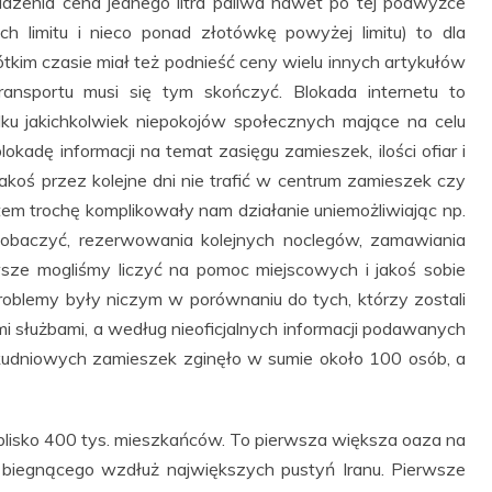
zenia cena jednego litra paliwa nawet po tej podwyżce
h limitu i nieco ponad złotówkę powyżej limitu) to dla
tkim czasie miał też podnieść ceny wielu innych artykułów
ansportu musi się tym skończyć. Blokada internetu to
ku jakichkolwiek niepokojów społecznych mające na celu
lokadę informacji na temat zasięgu zamieszek, ilości ofiar i
akoś przez kolejne dni nie trafić w centrum zamieszek czy
tem trochę komplikowały nam działanie uniemożliwiając np.
y zobaczyć, rezerwowania kolejnych noclegów, zamawiania
ze mogliśmy liczyć na pomoc miejscowych i jakoś sobie
problemy były niczym w porównaniu do tych, którzy zostali
ymi służbami, a według nieoficjalnych informacji podawanych
lkudniowych zamieszek zginęło w sumie około 100 osób, a
 blisko 400 tys. mieszkańców. To pierwsza większa oaza na
iegnącego wzdłuż największych pustyń Iranu. Pierwsze