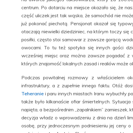
centrum. Po dotarciu na miejsce okazało się, że nas
część uliczek jest tak wąska, że samochód nie może
już pokonać piechotą. Pensjonat okazał się typow
otaczają niewielki dziedziniec, na którym toczy się 
posiłki, często stoi samowar z zawsze gorącą wod
owocami. To tu też spotyka się innych gości dz
wcześniej miejsc oraz można zawsze pogadać z w
których znajomość lokalnych zasad i realiów może o
Podczas powitalnej rozmowy z właścicielem oka
infrastruktury, a z zupełnie innego faktu. Otóż d
Teheranie
i paru innych miastach Iranu wybuchły p
także było kilkanaście ofiar śmiertelnych. Sytuacj
napięta, a bezpośrednim „zapalnikiem” zamieszek, kt
decyzja władz o wprowadzeniu z dnia na dzień lim
osobę, przy jednoczesnym podniesieniu jej ceny o