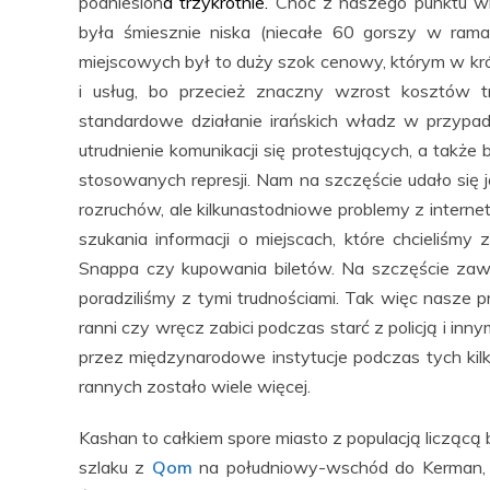
podniesion
a trzykrotnie.
Choć z naszego punktu wid
była śmiesznie niska (niecałe 60 gorszy w ramac
miejscowych był to duży szok cenowy, którym w kró
i usług, bo przecież znaczny wzrost kosztów tr
standardowe działanie irańskich władz w przypad
utrudnienie komunikacji się protestujących, a także b
stosowanych represji. Nam na szczęście udało się j
rozruchów, ale kilkunastodniowe problemy z interne
szukania informacji o miejscach, które chcieliśm
Snappa czy kupowania biletów. Na szczęście zaws
poradziliśmy z tymi trudnościami. Tak więc nasze 
ranni czy wręcz zabici podczas starć z policją i inn
przez międzynarodowe instytucje podczas tych ki
rannych zostało wiele więcej.
Kashan to całkiem spore miasto z populacją liczącą
szlaku z
Qom
na południowy-wschód do Kerman, b