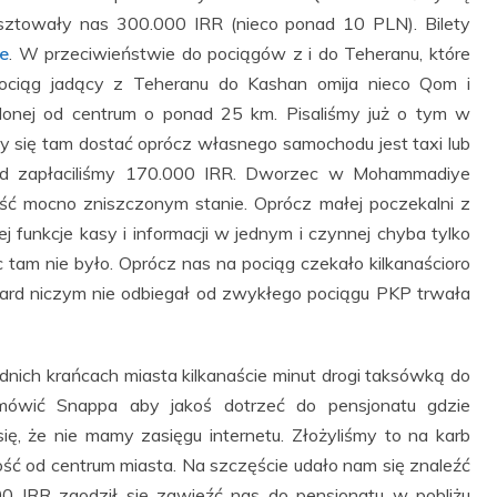
sztowały nas 300.000 IRR (nieco ponad 10 PLN). Bilety
e
. W przeciwieństwie do pociągów z i do Teheranu, które
ociąg jadący z Teheranu do Kashan omija nieco Qom i
onej od centrum o ponad 25 km. Pisaliśmy już o tym w
 się tam dostać oprócz własnego samochodu jest taxi lub
azd zapłaciliśmy 170.000 IRR. Dworzec w Mohammadiye
ość mocno zniszczonym stanie. Oprócz małej poczekalni z
j funkcje kasy i informacji w jednym i czynnej chyba tylko
c tam nie było. Oprócz nas na pociąg czekało kilkanaścioro
dard niczym nie odbiegał od zwykłego pociągu PKP trwała
nich krańcach miasta kilkanaście minut drogi taksówką do
amówić Snappa aby jakoś dotrzeć do pensjonatu gdzie
ię, że nie mamy zasięgu internetu. Złożyliśmy to na karb
łość od centrum miasta. Na szczęście udało nam się znaleźć
0 IRR zgodził się zawieźć nas do pensjonatu w pobliżu