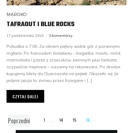
MAROKO
TAFRAOUT I BLUE ROCKS
17 października 2018
0 komentarzy
Pobudka o 7:00. Za oknem piękny widok gór z porannymi
mgłami. Po francuskim śniadaniu – bagietka, masło, miód,
marmolada i pasta z orzeszków ziemnych plus herbata,
oczywiście miętowa – ruszamy na rekonesans. Po drodze
kupujemy bilety do Ouarzazate na piątek. Okazało się że
jedyna opcja to znowu przez Inzegane i […]
CZYTAJ DALEJ
Poprzedni
1
…
14
15
16