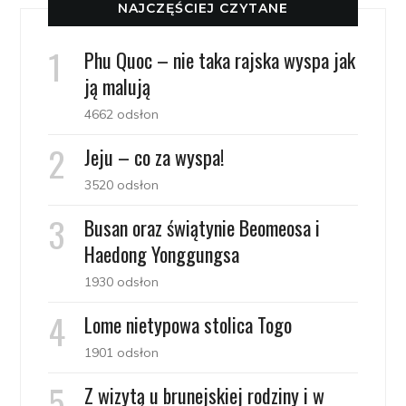
NAJCZĘŚCIEJ CZYTANE
Phu Quoc – nie taka rajska wyspa jak
ją malują
4662 odsłon
Jeju – co za wyspa!
3520 odsłon
Busan oraz świątynie Beomeosa i
Haedong Yonggungsa
1930 odsłon
Lome nietypowa stolica Togo
1901 odsłon
Z wizytą u brunejskiej rodziny i w