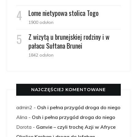
Lome nietypowa stolica Togo
1900 odsłon
Z wizytą u brunejskiej rodziny i w
pałacu Sułtana Brunei
1842 odsłon
NAJCZĘŚCIEJ KOMENTOWANE
admin2
-
Osh i pełna przygód droga do niego
Alina
-
Osh i pełna przygód droga do niego
Dorota
-
Ganvie – czyli trochę Azji w Afryce
Okolice Kashan i droga do Isfahan –