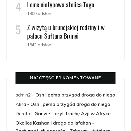
Lome nietypowa stolica Togo
1900 odsłon
Z wizytą u brunejskiej rodziny i w
pałacu Sułtana Brunei
1842 odsłon
NAJCZĘŚCIEJ KOMENTOWANE
admin2
-
Osh i pełna przygód droga do niego
Alina
-
Osh i pełna przygód droga do niego
Dorota
-
Ganvie – czyli trochę Azji w Afryce
Okolice Kashan i droga do Isfahan –
Bachurze i ich podróże
-
Teheran – tętniąca